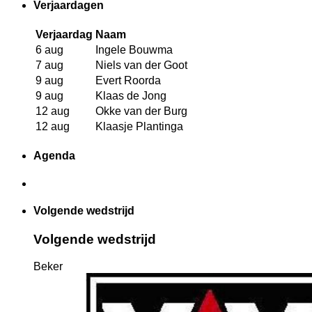
Verjaardagen
Verjaardag
Naam
6 aug
Ingele Bouwma
7 aug
Niels van der Goot
9 aug
Evert Roorda
9 aug
Klaas de Jong
12 aug
Okke van der Burg
12 aug
Klaasje Plantinga
Agenda
Volgende wedstrijd
Volgende wedstrijd
Beker