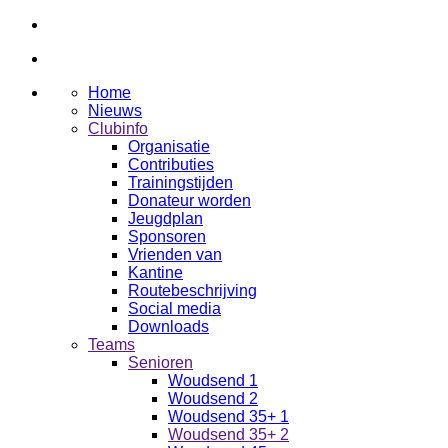
Home
Nieuws
Clubinfo
Organisatie
Contributies
Trainingstijden
Donateur worden
Jeugdplan
Sponsoren
Vrienden van
Kantine
Routebeschrijving
Social media
Downloads
Teams
Senioren
Woudsend 1
Woudsend 2
Woudsend 35+ 1
Woudsend 35+ 2