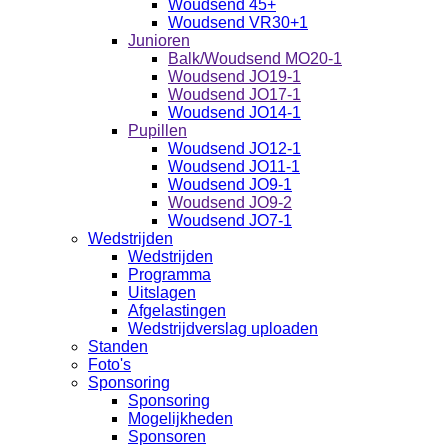
Woudsend 45+
Woudsend VR30+1
Junioren
Balk/Woudsend MO20-1
Woudsend JO19-1
Woudsend JO17-1
Woudsend JO14-1
Pupillen
Woudsend JO12-1
Woudsend JO11-1
Woudsend JO9-1
Woudsend JO9-2
Woudsend JO7-1
Wedstrijden
Wedstrijden
Programma
Uitslagen
Afgelastingen
Wedstrijdverslag uploaden
Standen
Foto's
Sponsoring
Sponsoring
Mogelijkheden
Sponsoren