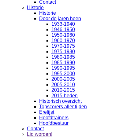
Contact
Historie
Historie
Door de jaren heen
1933-1940
1946-1950
1950-1960
1960-1970
1970-1975
1975-1980
1980-1985
1985-1990
1990-1995
1995-2000
2000-2005
2005-2010
2010-2015
2015-heden
Historisch overzicht
Topscorers aller tijden
Erelijst
Hoofdtrainers
Hoofdbestuur
Contact
Lid worden!